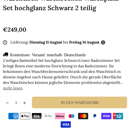
Set hochglanz Schwarz 2 teilig
€249,00
Normaler
Preis
Lieferung:
Dienstag 11 August
bis
Freitag 14 August
.
Kontenloser Versand innerhalb Deutschlands
2 teiliges Badmöbel Set hochglanz SchwarzUnser Badezimmer Set
bringt Ihnen eine moderne Einrichtung in das Badezimmer. Sie
bekommen den Waschbeckenunterschrank und den Waschtisch in
diesem Angebot nach Hause geliefert. Durch die gerade Oberfläche
des Waschtisches können jegliche Elemente problemlos abgestellt...
mehr lesen
IN DEN WARENKORB