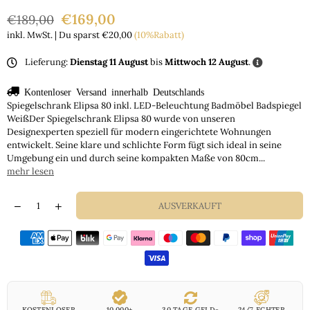
€169,00
€189,00
Normaler
inkl. MwSt. | Du sparst
€20,00
(
10
%Rabatt)
Preis
Lieferung:
Dienstag 11 August
bis
Mittwoch 12 August
.
Kontenloser Versand innerhalb Deutschlands
Spiegelschrank Elipsa 80 inkl. LED-Beleuchtung Badmöbel Badspiegel
WeißDer Spiegelschrank Elipsa 80 wurde von unseren
Designexperten speziell für modern eingerichtete Wohnungen
entwickelt. Seine klare und schlichte Form fügt sich ideal in seine
Umgebung ein und durch seine kompakten Maße von 80cm...
mehr lesen
AUSVERKAUFT
KOSTENLOSER
10.000+
30 TAGE GELD-
24/7 ECHTER