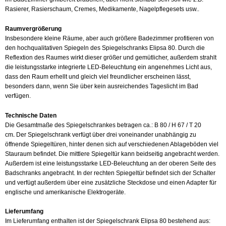
Rasierer, Rasierschaum, Cremes, Medikamente, Nagelpflegesets usw..
Raumvergrößerung
Insbesondere kleine Räume, aber auch größere Badezimmer profitieren von
den hochqualitativen Spiegeln des Spiegelschranks Elipsa 80. Durch die
Reflextion des Raumes wirkt dieser größer und gemütlicher, außerdem strahlt
die leistungsstarke integrierte LED-Beleuchtung ein angenehmes Licht aus,
dass den Raum erhellt und gleich viel freundlicher erscheinen lässt,
besonders dann, wenn Sie über kein ausreichendes Tageslicht im Bad
verfügen.
Technische Daten
Die Gesamtmaße des Spiegelschrankes betragen ca.: B 80 / H 67 / T 20
.
cm
Der Spiegelschrank verfügt über drei voneinander unabhängig zu
öffnende Spiegeltüren, hinter denen sich auf verschiedenen Ablageböden viel
Stauraum befindet. Die mittlere Spiegeltür kann beidseitig angebracht werden.
Außerdem ist eine leistungsstarke LED-Beleuchtung an der oberen Seite des
Badschranks angebracht. In der rechten Spiegeltür befindet sich der Schalter
und verfügt außerdem über eine zusätzliche Steckdose und einen Adapter für
englische und amerikanische Elektrogeräte.
Lieferumfang
Im Lieferumfang enthalten ist der Spiegelschrank
Elipsa 80
bestehend aus: