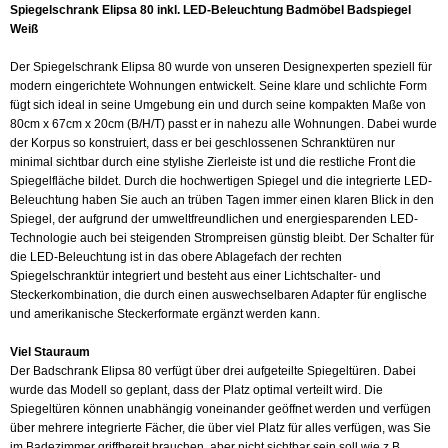
Spiegelschrank Elipsa 80 inkl. LED-Beleuchtung Badmöbel Badspiegel
Weiß
Der Spiegelschrank Elipsa 80 wurde von unseren Designexperten speziell für
modern eingerichtete Wohnungen entwickelt. Seine klare und schlichte Form
fügt sich ideal in seine Umgebung ein und durch seine kompakten Maße von
80cm x 67cm x 20cm (B/H/T) passt er in nahezu alle Wohnungen. Dabei wurde
der Korpus so konstruiert, dass er bei geschlossenen Schranktüren nur
minimal sichtbar durch eine stylishe Zierleiste ist und die restliche Front die
Spiegelfläche bildet. Durch die hochwertigen Spiegel und die integrierte LED-
Beleuchtung haben Sie auch an trüben Tagen immer einen klaren Blick in den
Spiegel, der aufgrund der umweltfreundlichen und energiesparenden LED-
Technologie auch bei steigenden Strompreisen günstig bleibt. Der Schalter für
die LED-Beleuchtung ist in das obere Ablagefach der rechten
Spiegelschranktür integriert und besteht aus einer
Lichtschalter- und
Steckerkombination, die durch einen auswechselbaren Adapter für englische
und amerikanische Steckerformate ergänzt werden kann.
Viel Stauraum
Der Badschrank Elipsa 80 verfügt über drei aufgeteilte Spiegeltüren. Dabei
wurde das Modell so geplant, dass der Platz optimal verteilt wird. Die
Spiegeltüren können unabhängig voneinander geöffnet werden und verfügen
über mehrere integrierte Fächer, die über viel Platz für alles verfügen, was Sie
im Badezimmer griffbereit brauchen, aber nicht sichtbar sein soll wie z.B.