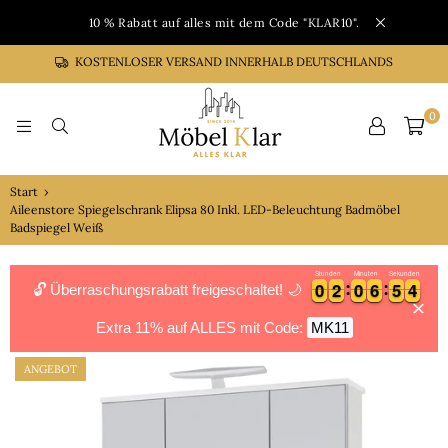
10 % Rabatt auf alles mit dem Code "KLAR10".
KOSTENLOSER VERSAND INNERHALB DEUTSCHLANDS
0
MÖBEL
Start
›
KLAR
Aileenstore Spiegelschrank Elipsa 80 Inkl. LED-Beleuchtung Badmöbel
Badspiegel Weiß
Stunden
Minuten
Sekunden
0
0
2
2
0
0
6
6
5
5
3
0
0
2
2
0
0
6
6
5
5
3
4
4
🔓 Überraschungsrabatt freigeschaltet! 🌙
Extra 11% auf ALLES mit Code:
MK11
ANGEBOT